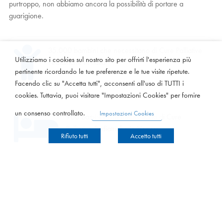
purtroppo, non abbiamo ancora la possibilità di portare a
guarigione.

35.000 bambini che necessitano di Cure Palliative
Utilizziamo i cookies sul nostro sito per offrirti l'esperienza più
Pediatriche in Italia
pertinente ricordando le tue preferenze e le tue visite ripetute.
Facendo clic su "Accetta tutti", acconsenti all'uso di TUTTI i
cookies. Tuttavia, puoi visitare "Impostazioni Cookies" per fornire
un consenso controllato.
Impostazioni Cookies

900 bambini che necessitano di Cure
Palliative Pediatriche in Veneto
Rifiuto tutti
Accetto tutti

>350 Piccoli Pazienti seguiti ogni giorno
dall’Hospice Pediatrico di Padova